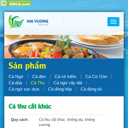
Toggle
navigati
Sản phẩm
Cá Ngừ
Cá đen
Cá cờ kiếm
Cá Cờ Gòn
Cá dũa
Cá Thu
Cá ngừ vây dài
Cá ngừ sọc dưa
Cá đóng hộp
Cá đóng túi
Cá thu cắt khúc
Quy cách:
Cá thu cắt khúc: không da, không
xương